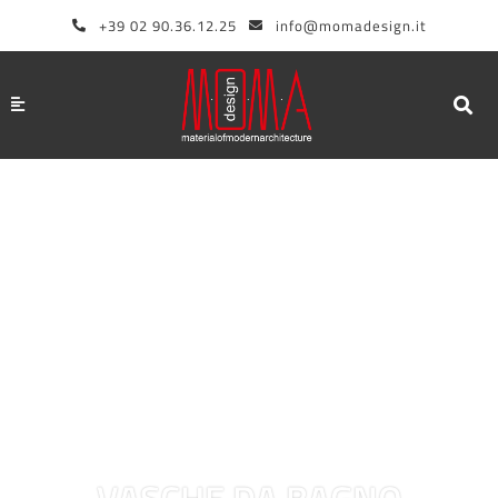
Vai
+39 02 90.36.12.25
info@momadesign.it
al
contenuto