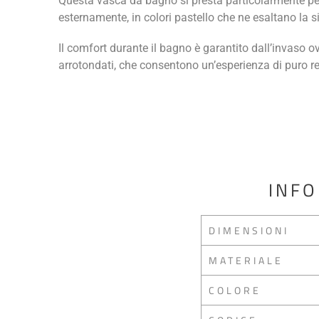
Questa vasca da bagno si presta particolarmente pe
esternamente, in colori pastello che ne esaltano la s
Il comfort durante il bagno è garantito dall’invaso ov
arrotondati, che consentono un’esperienza di puro re
INFO
DIMENSIONI
MATERIALE
COLORE