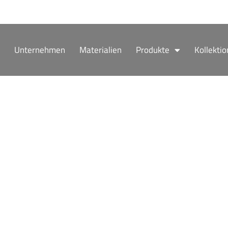
Zum
Inhalt
springen
Unternehmen
Materialien
Produkte
Kollekti