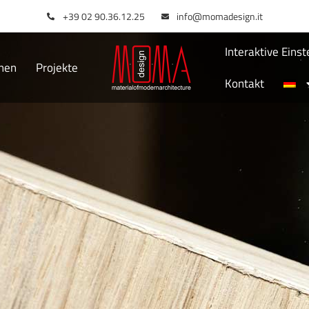
+39 02 90.36.12.25
info@momadesign.it
Interaktive Eins
onen
Projekte
Kontakt