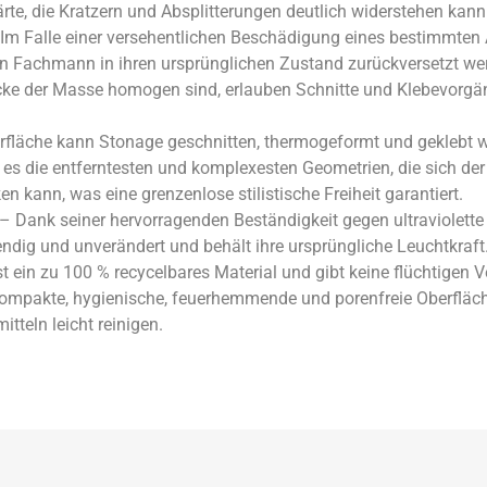
te, die Kratzern und Absplitterungen deutlich widerstehen kann
Im Falle einer versehentlichen Beschädigung eines bestimmten
ten Fachmann in ihren ursprünglichen Zustand zurückversetzt 
icke der Masse homogen sind, erlauben Schnitte und Klebevorgä
rfläche kann Stonage geschnitten, thermogeformt und geklebt we
s die entferntesten und komplexesten Geometrien, die sich der 
 kann, was eine grenzenlose stilistische Freiheit garantiert.
– Dank seiner hervorragenden Beständigkeit gegen ultraviolette 
endig und unverändert und behält ihre ursprüngliche Leuchtkraft
t ein zu 100 % recycelbares Material und gibt keine flüchtigen 
ompakte, hygienische, feuerhemmende und porenfreie Oberfläche 
tteln leicht reinigen.