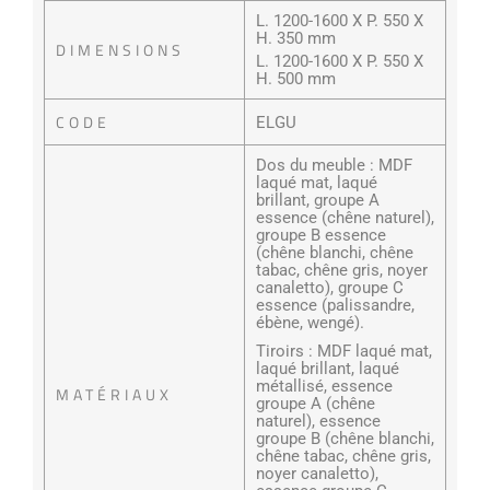
L. 1200-1600 X P. 550 X
H. 350 mm
DIMENSIONS
L. 1200-1600 X P. 550 X
H. 500 mm
CODE
ELGU
Dos du meuble : MDF
laqué mat, laqué
brillant, groupe A
essence (chêne naturel),
groupe B essence
(chêne blanchi, chêne
tabac, chêne gris, noyer
canaletto), groupe C
essence (palissandre,
ébène, wengé).
Tiroirs : MDF laqué mat,
laqué brillant, laqué
métallisé, essence
MATÉRIAUX
groupe A (chêne
naturel), essence
groupe B (chêne blanchi,
chêne tabac, chêne gris,
noyer canaletto),