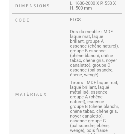
L. 1600-2000 X P. 550 X
DIMENSIONS
H. 500 mm
CODE
ELGS
Dos du meuble : MDF
laqué mat, laqué
brillant, groupe A
essence (chêne naturel),
groupe B essence
(chêne blanchi, chêne
tabac, chêne gris, noyer
canaletto), groupe C
essence (palissandre,
ébène, wengé).
Tiroirs : MDF laqué mat,
laqué brillant, laqué
métallisé, essence
MATÉRIAUX
groupe A (chêne
naturel), essence
groupe B (chêne blanchi,
chêne tabac, chêne gris,
noyer canaletto),
essence groupe C
(palissandre, ébène,
wengé), bois fraisé