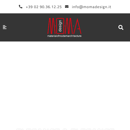
Aller
+39 02 90.36.12.25
info@momadesign.it
au
contenu