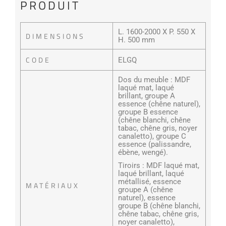
PRODUIT
L. 1600-2000 X P. 550 X
DIMENSIONS
H. 500 mm
CODE
ELGQ
Dos du meuble : MDF
laqué mat, laqué
brillant, groupe A
essence (chêne naturel),
groupe B essence
(chêne blanchi, chêne
tabac, chêne gris, noyer
canaletto), groupe C
essence (palissandre,
ébène, wengé).
Tiroirs : MDF laqué mat,
laqué brillant, laqué
métallisé, essence
MATÉRIAUX
groupe A (chêne
naturel), essence
groupe B (chêne blanchi,
chêne tabac, chêne gris,
noyer canaletto),