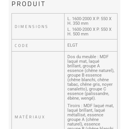
PRODUIT
L. 1600-2000 X P. 550 X
H. 350 mm
DIMENSIONS
L. 1600-2000 X P. 550 X
H. 500 mm
CODE
ELGT
Dos du meuble : MDF
laqué mat, laqué
brillant, groupe A
essence (chêne naturel),
groupe B essence
(chêne blanchi, chêne
tabac, chêne gris, noyer
canaletto), groupe C
essence (palissandre,
ébène, wengé).
Tiroirs : MDF laqué mat,
laqué brillant, laqué
métallisé, essence
MATÉRIAUX
groupe A (chêne
naturel), essence
groupe B (chêne blanchi,