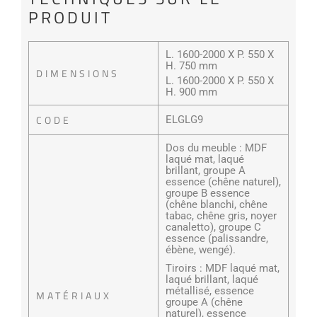
PRODUIT
L. 1600-2000 X P. 550 X
H. 750 mm
DIMENSIONS
L. 1600-2000 X P. 550 X
H. 900 mm
CODE
ELGLG9
Dos du meuble : MDF
laqué mat, laqué
brillant, groupe A
essence (chêne naturel),
groupe B essence
(chêne blanchi, chêne
tabac, chêne gris, noyer
canaletto), groupe C
essence (palissandre,
ébène, wengé).
Tiroirs : MDF laqué mat,
laqué brillant, laqué
métallisé, essence
MATÉRIAUX
groupe A (chêne
naturel), essence