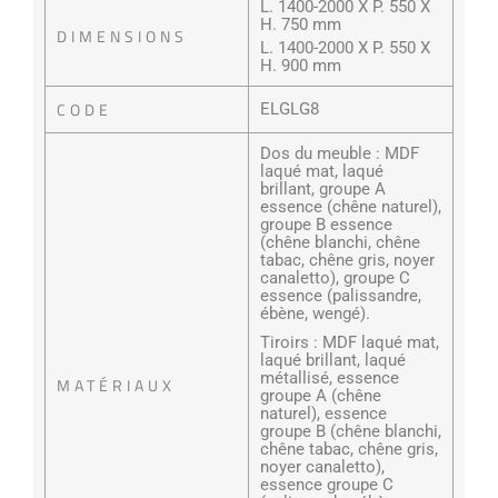
L. 1400-2000 X P. 550 X
H. 750 mm
DIMENSIONS
L. 1400-2000 X P. 550 X
H. 900 mm
CODE
ELGLG8
Dos du meuble : MDF
laqué mat, laqué
brillant, groupe A
essence (chêne naturel),
groupe B essence
(chêne blanchi, chêne
tabac, chêne gris, noyer
canaletto), groupe C
essence (palissandre,
ébène, wengé).
Tiroirs : MDF laqué mat,
laqué brillant, laqué
métallisé, essence
MATÉRIAUX
groupe A (chêne
naturel), essence
groupe B (chêne blanchi,
chêne tabac, chêne gris,
noyer canaletto),
essence groupe C