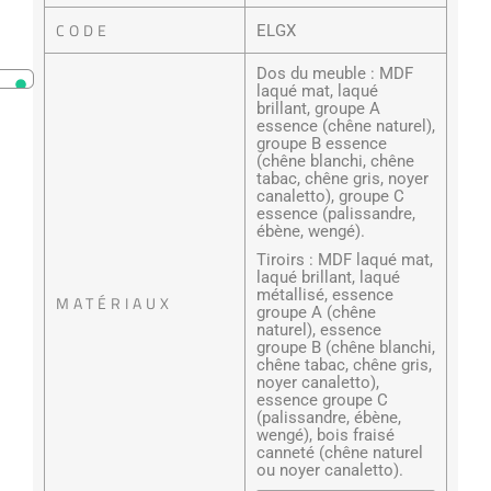
CODE
ELGX
Dos du meuble : MDF
laqué mat, laqué
brillant, groupe A
essence (chêne naturel),
groupe B essence
(chêne blanchi, chêne
tabac, chêne gris, noyer
canaletto), groupe C
essence (palissandre,
ébène, wengé).
Tiroirs : MDF laqué mat,
laqué brillant, laqué
métallisé, essence
MATÉRIAUX
groupe A (chêne
naturel), essence
groupe B (chêne blanchi,
chêne tabac, chêne gris,
noyer canaletto),
essence groupe C
(palissandre, ébène,
wengé), bois fraisé
canneté (chêne naturel
ou noyer canaletto).