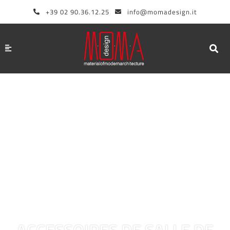
Aller
+39 02 90.36.12.25
info@momadesign.it
au
contenu