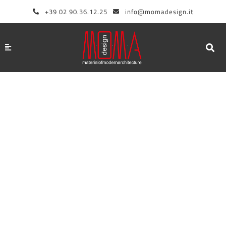
Vai
+39 02 90.36.12.25
info@momadesign.it
al
contenuto