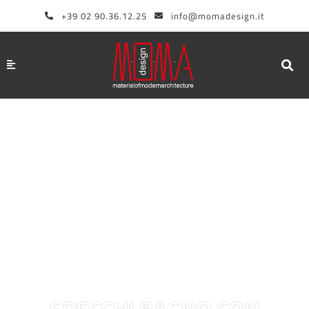
Vai
+39 02 90.36.12.25
info@momadesign.it
al
contenuto