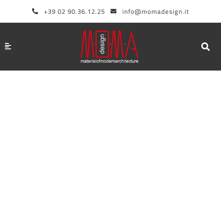
Vai
+39 02 90.36.12.25
info@momadesign.it
al
contenuto