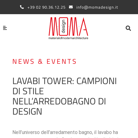
Vai
+39 02 90.36.12.25
info@momadesign.it
al
contenuto
NEWS & EVENTS
LAVABI TOWER: CAMPIONI
DI STILE
NELL’ARREDOBAGNO DI
DESIGN
Nell’universo dell’arredamento bagno, il lavabo ha