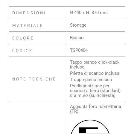
DIMENSIONI
Ø 440 x H. 870 mm
MATERIALE
Stonage
COLORE
Bianco
CODICE
TSP0404
Tappo bianco click-clack
incluso
Piletta di scarico inclusa
NOTE TECNICHE
Troppo-pieno incluso
Predisposizione per
scarico a terra (standard)
o a muro (su richiesta)
Aggiunta foro rubinetteria
(TR)