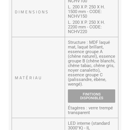
NCHV100
L. 200 X P. 250 X H.
DIMENSIONS
1500 mm - CODE:
NCHV150
L. 200 X P. 250 X H.
2200 mm - CODE:
NCHV220
Structure : MDF laqué
mat, laqué brillant,
essence groupe A
(chêne naturel), essence
groupe B (chêne blanchi,
chêne tabac, chêne gris,
noyer canaletto),
essence groupe C
MATÉRIAU
(palissandre, ébène,
wengé).
FINITIONS
DISPONIBLES
Étagères : verre trempé
transparent
LED interne (standard
3000°K) - IL