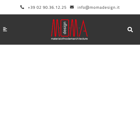
Aller
+39 02 90.36.12.25
info@momadesign.it
au
contenu