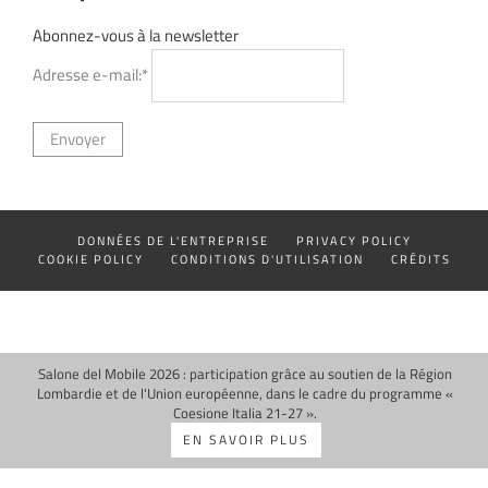
Abonnez-vous à la newsletter
Adresse e-mail:*
DONNÉES DE L'ENTREPRISE
PRIVACY POLICY
COOKIE POLICY
CONDITIONS D'UTILISATION
CRÉDITS
Salone del Mobile 2026 : participation grâce au soutien de la Région
Lombardie et de l'Union européenne, dans le cadre du programme «
Coesione Italia 21-27 ».
EN SAVOIR PLUS
Vos choix en matière de confidentialité
Notification lors de la collecte