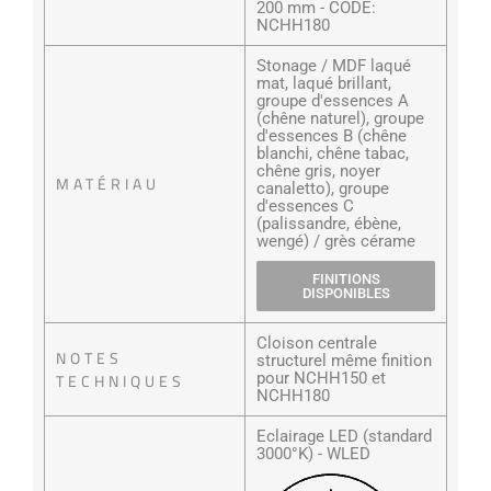
200 mm - CODE:
NCHH180
Stonage / MDF laqué
mat, laqué brillant,
groupe d'essences A
(chêne naturel), groupe
d'essences B (chêne
blanchi, chêne tabac,
chêne gris, noyer
MATÉRIAU
canaletto), groupe
d'essences C
(palissandre, ébène,
wengé) / grès cérame
FINITIONS
DISPONIBLES
Cloison centrale
NOTES
structurel même finition
pour NCHH150 et
TECHNIQUES
NCHH180
Eclairage LED (standard
3000°K) - WLED