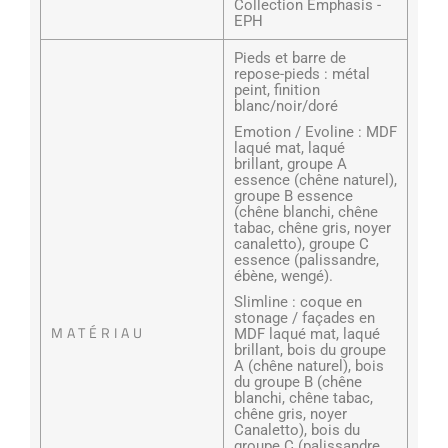
Collection Emphasis -
EPH
Pieds et barre de
repose-pieds : métal
peint, finition
blanc/noir/doré
Emotion / Evoline : MDF
laqué mat, laqué
brillant, groupe A
essence (chêne naturel),
groupe B essence
(chêne blanchi, chêne
tabac, chêne gris, noyer
canaletto), groupe C
essence (palissandre,
ébène, wengé).
Slimline : coque en
stonage / façades en
MATÉRIAU
MDF laqué mat, laqué
brillant, bois du groupe
A (chêne naturel), bois
du groupe B (chêne
blanchi, chêne tabac,
chêne gris, noyer
Canaletto), bois du
groupe C (palissandre,