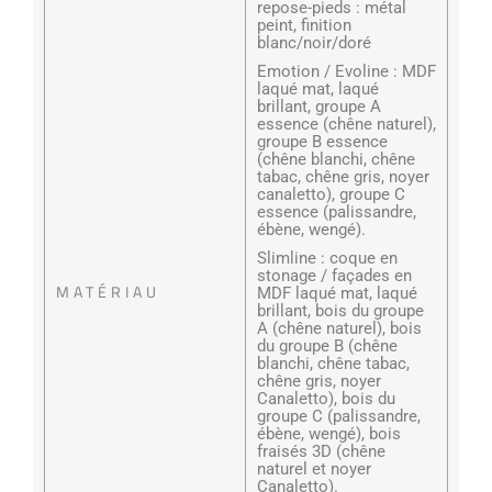
repose-pieds : métal
peint, finition
blanc/noir/doré
Emotion / Evoline : MDF
laqué mat, laqué
brillant, groupe A
essence (chêne naturel),
groupe B essence
(chêne blanchi, chêne
tabac, chêne gris, noyer
canaletto), groupe C
essence (palissandre,
ébène, wengé).
Slimline : coque en
stonage / façades en
MATÉRIAU
MDF laqué mat, laqué
brillant, bois du groupe
A (chêne naturel), bois
du groupe B (chêne
blanchi, chêne tabac,
chêne gris, noyer
Canaletto), bois du
groupe C (palissandre,
ébène, wengé), bois
fraisés 3D (chêne
naturel et noyer
Canaletto).