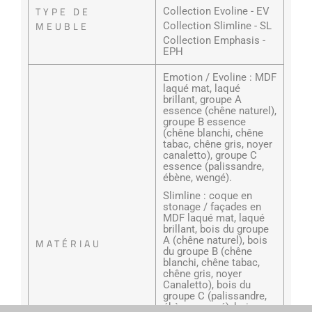
TYPE DE
Collection Evoline - EV
MEUBLE
Collection Slimline - SL
Collection Emphasis -
EPH
Emotion / Evoline : MDF
laqué mat, laqué
brillant, groupe A
essence (chêne naturel),
groupe B essence
(chêne blanchi, chêne
tabac, chêne gris, noyer
canaletto), groupe C
essence (palissandre,
ébène, wengé).
Slimline : coque en
stonage / façades en
MDF laqué mat, laqué
brillant, bois du groupe
A (chêne naturel), bois
MATÉRIAU
du groupe B (chêne
blanchi, chêne tabac,
chêne gris, noyer
Canaletto), bois du
groupe C (palissandre,
ébène, wengé), bois