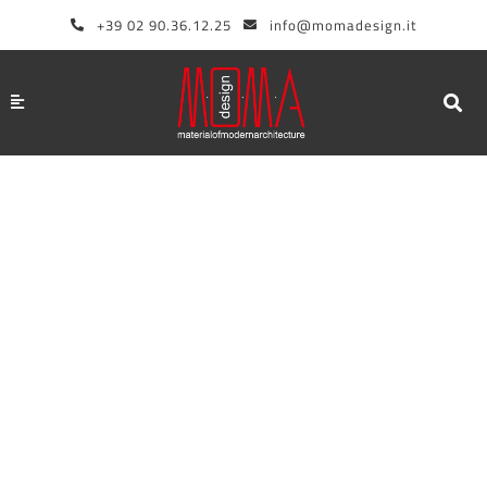
Aller
+39 02 90.36.12.25
info@momadesign.it
au
contenu