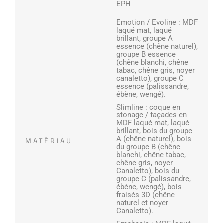
EPH
Emotion / Evoline : MDF
laqué mat, laqué
brillant, groupe A
essence (chêne naturel),
groupe B essence
(chêne blanchi, chêne
tabac, chêne gris, noyer
canaletto), groupe C
essence (palissandre,
ébène, wengé).
Slimline : coque en
stonage / façades en
MDF laqué mat, laqué
brillant, bois du groupe
A (chêne naturel), bois
MATÉRIAU
du groupe B (chêne
blanchi, chêne tabac,
chêne gris, noyer
Canaletto), bois du
groupe C (palissandre,
ébène, wengé), bois
fraisés 3D (chêne
naturel et noyer
Canaletto).