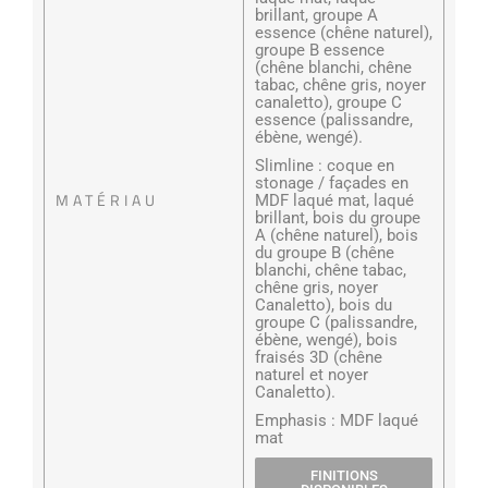
brillant, groupe A
essence (chêne naturel),
groupe B essence
(chêne blanchi, chêne
tabac, chêne gris, noyer
canaletto), groupe C
essence (palissandre,
ébène, wengé).
Slimline : coque en
stonage / façades en
MATÉRIAU
MDF laqué mat, laqué
brillant, bois du groupe
A (chêne naturel), bois
du groupe B (chêne
blanchi, chêne tabac,
chêne gris, noyer
Canaletto), bois du
groupe C (palissandre,
ébène, wengé), bois
fraisés 3D (chêne
naturel et noyer
Canaletto).
Emphasis : MDF laqué
mat
FINITIONS