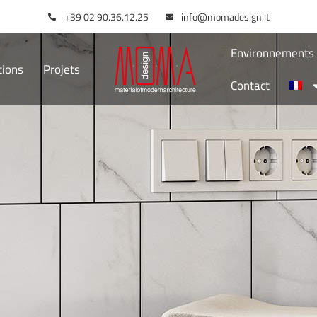
+39 02 90.36.12.25
info@momadesign.it
Environnements I
tions
Projets
Contact