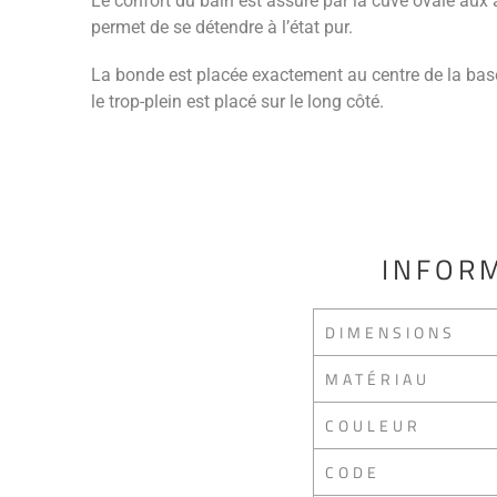
Le confort du bain est assuré par la cuve ovale aux a
permet de se détendre à l’état pur.
La bonde est placée exactement au centre de la base
le trop-plein est placé sur le long côté.
INFORM
DIMENSIONS
MATÉRIAU
COULEUR
CODE