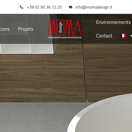
+39 02 90.36.12.25
info@momadesign.it
Environnements I
tions
Projets
Contact