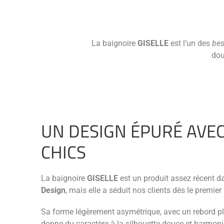
La baignoire
GISELLE
est l’un des
bes
dou
UN DESIGN ÉPURÉ AVE
CHICS
La baignoire
GISELLE
est un produit assez récent
Design
, mais elle a séduit nos clients dès le premier 
Sa forme légèrement asymétrique, avec un rebord pl
donne du caractère à la silhouette douce et harmonie