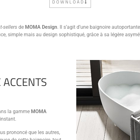
DOWNLOAD
t-sellers
de
MOMA Design
. Il s’agit d’une baignoire autoportant
ce, simple mais au design sophistiqué, grâce à sa légère asymét
C ACCENTS
 dans la gamme
MOMA
instant.
us prononcé que les autres,
use de cette baignoire, tout