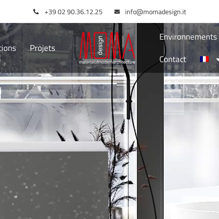
+39 02 90.36.12.25
info@momadesign.it
Environnements I
tions
Projets
Contact