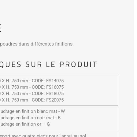
E
poudres dans différentes finitions.
QUES SUR LE PRODUIT
00 X H. 750 mm - CODE: FS14075
00 X H. 750 mm - CODE: FS16075
00 X H. 750 mm - CODE: FS18075
00 X H. 750 mm - CODE: FS20075
oudrage en finition blanc mat - W
udrage en finition noir mat - B
oudrage en finition or – G
pport avec quatre pieds pour l'appui au sol