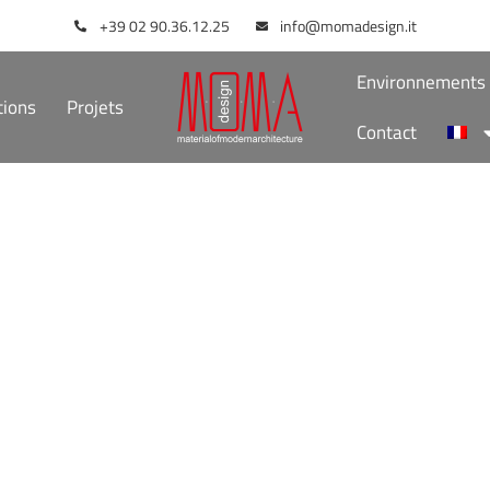
+39 02 90.36.12.25
info@momadesign.it
Environnements I
tions
Projets
Contact