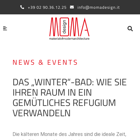
Zum
+39 02 90.36.12.25
info@momadesign.it
Inhalt
springen
NEWS & EVENTS
DAS „WINTER“-BAD: WIE SIE
IHREN RAUM IN EIN
GEMÜTLICHES REFUGIUM
VERWANDELN
Die kälteren Monate des Jahres sind die ideale Zeit,