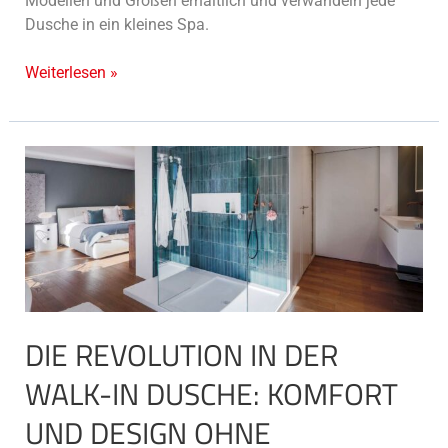
Modellen und Größen erhältlich und verwandeln jede
Dusche in ein kleines Spa.
Weiterlesen »
Die
Revolution
in
der
Walk-
in
Dusche:
Komfort
DIE REVOLUTION IN DER
und
Design
WALK-IN DUSCHE: KOMFORT
ohne
UND DESIGN OHNE
Kompromisse