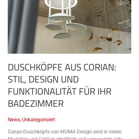
Design
und
Funktionalität
für
Ihr
Badezimmer
DUSCHKÖPFE AUS CORIAN:
STIL, DESIGN UND
FUNKTIONALITÄT FÜR IHR
BADEZIMMER
News
,
Unkategorisiert
Corian-Duschköpfe von MOMA Design sind in vielen