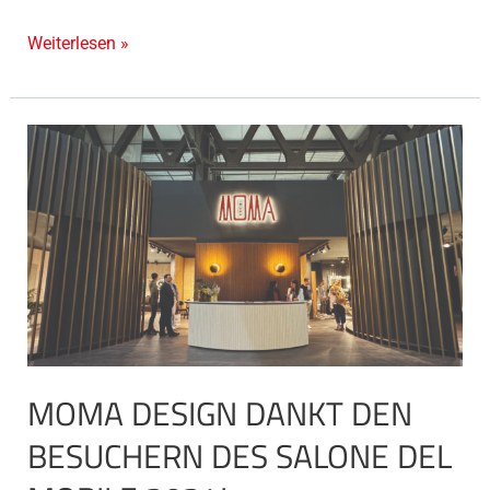
Weiterlesen »
MOMA
Design
dankt
den
Besuchern
des
Salone
del
Mobile
2024!
MOMA DESIGN DANKT DEN
BESUCHERN DES SALONE DEL