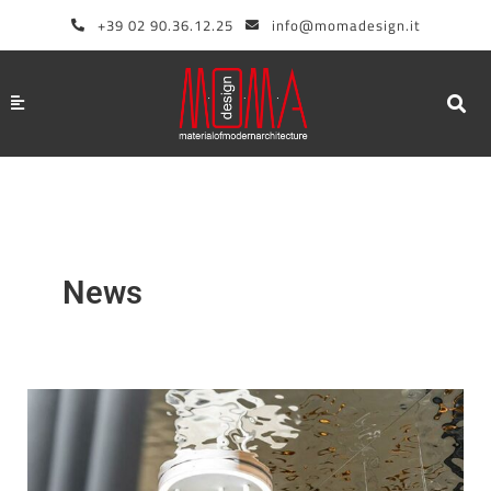
Zum
+39 02 90.36.12.25
info@momadesign.it
Inhalt
springen
News
Duschköpfe
aus
Corian:
Stil,