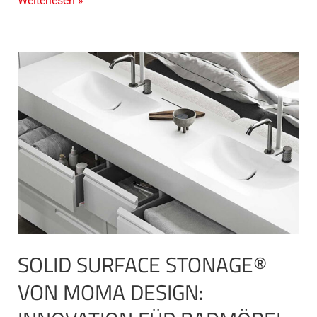
Weiterlesen »
Solid
Surface
Stonage®
von
MOMA
Design:
Innovation
für
Badmöbel
SOLID SURFACE STONAGE®
VON MOMA DESIGN: