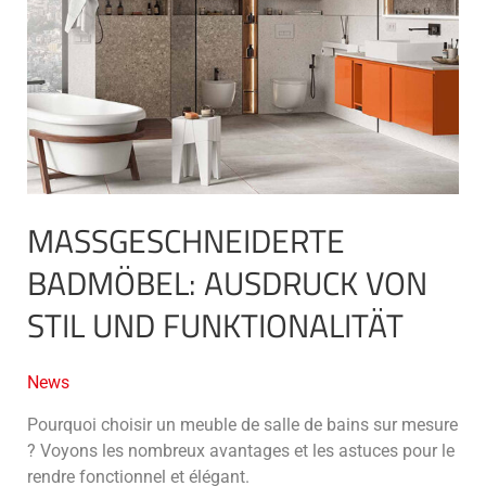
von
Stil
und
Funktionalität
MASSGESCHNEIDERTE B
ADMÖBEL: AUSDRUCK VON S
TIL UND FUNKTIONALITÄT
News
Pourquoi choisir un meuble de salle de bains sur mesure
? Voyons les nombreux avantages et les astuces pour le
rendre fonctionnel et élégant.