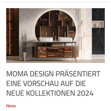
MOMA
Design
präsentiert
eine
Vorschau
auf
die
neue
Kollektionen
2024
MOMA DESIGN PRÄSENTIERT
EINE VORSCHAU AUF DIE
NEUE KOLLEKTIONEN 2024
News