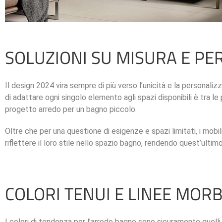
SOLUZIONI SU MISURA E PE
Il design 2024 vira sempre di più verso l’unicità e la personali
di adattare ogni singolo elemento agli spazi disponibili è tra 
progetto arredo per un bagno piccolo.
Oltre che per una questione di esigenze e spazi limitati, i mobi
riflettere il loro stile nello spazio bagno, rendendo quest’ultimo
COLORI TENUI E LINEE MOR
I colori di tendenza per l’arredo bagno sono sicuramente quelli