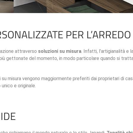
RSONALIZZATE PER L’ARREDO
zzazione attraverso
soluzioni su misura
. Infatti, l’artigianalità e 
le più gettonate del momento, in modo particolare quando si tratta
li su misura vengono maggiormente preferiti dai proprietari di cas
 unico e originale.
BIDE
 che richiamano il mondo naturale e lo stile Japandi.
Tonalità chi