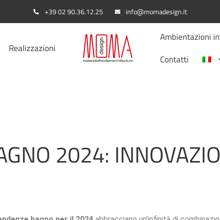
+39 02 90.36.12.25
info@momadesign.it
Ambientazioni in
Realizzazioni
Contatti
GNO 2024: INNOVAZIO
tendenze bagno per il 2024
abbracciano un’infinità di combinazio