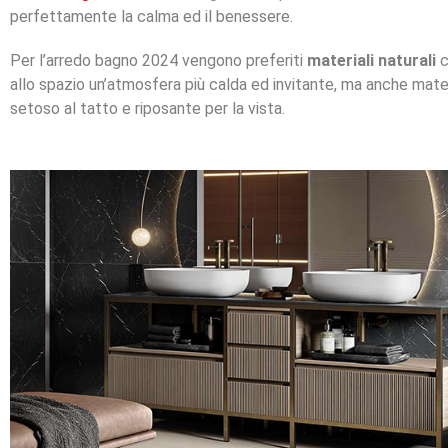
perfettamente la calma ed il benessere.
Per l’arredo bagno 2024 vengono preferiti
materiali naturali
c
allo spazio un’atmosfera più calda ed invitante, ma anche mater
setoso al tatto e riposante per la vista.