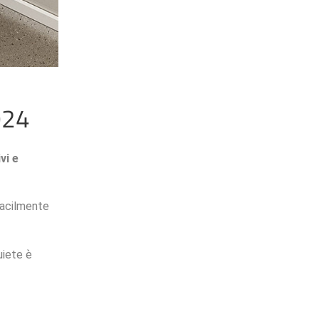
024
vi e
facilmente
uiete è