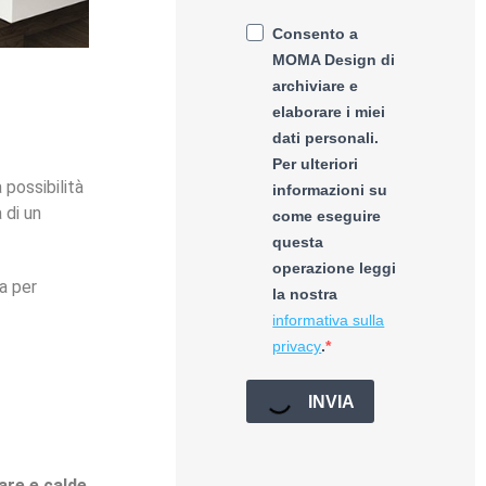
Consento a
MOMA Design di
archiviare e
elaborare i miei
dati personali.
Per ulteriori
la possibilità
informazioni su
 di un
come eseguire
questa
operazione leggi
a per
la nostra
informativa sulla
privacy
.
INVIA
are e calde