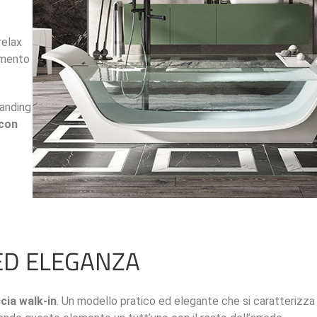
relax
emento
tanding
 con
 ED ELEGANZA
cia walk-in
. Un modello pratico ed elegante che si caratterizza