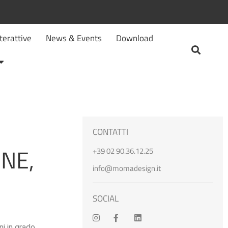
terattive
News & Events
Download
CONTATTI
NE,
+39 02 90.36.12.25
info@momadesign.it
SOCIAL
ni in grado