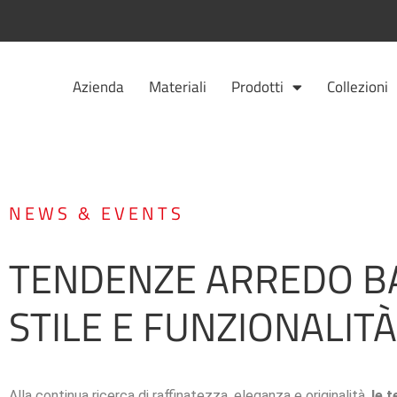
Vai
al
contenuto
Azienda
Materiali
Prodotti
Collezioni
NEWS & EVENTS
TENDENZE ARREDO BA
STILE E FUNZIONALITÀ
Alla continua ricerca di raffinatezza, eleganza e originalità,
le 