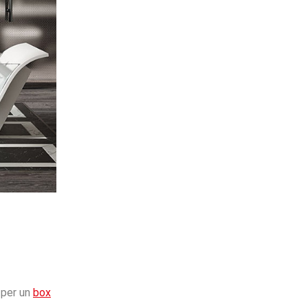
 per un
box