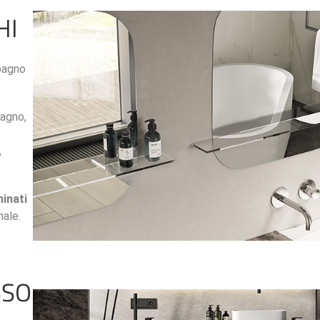
HI
 bagno
bagno,
,
minati
ale.
SSO