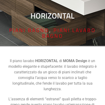
HORIZONTAL
PIANI BAGNO
,
PIANI LAVABO
BAGNO
Il piano lavabo
HORIZONTAL
di
MOMA Design
è un
modello elegante e stupefacente: il lavabo integrato è
caratterizzato da un gioco di piani inclinati che
convoglia l’acqua verso lo scarico a taglio
longitudinale, che fende il lavabo per tutta la sua
lunghezza.
L’assenza di elementi “estranei” quali piletta e troppo-
pieno rende questo piano lavabo un’emanazione di