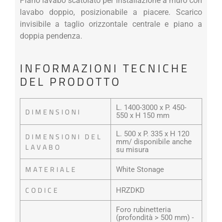
Piano lavabo scatolato per installazione a muro con
lavabo doppio, posizionabile a piacere. Scarico
invisibile a taglio orizzontale centrale e piano a
doppia pendenza.
INFORMAZIONI TECNICHE
DEL PRODOTTO
L. 1400-3000 x P. 450-
DIMENSIONI
550 x H 150 mm
L. 500 x P. 335 x H 120
DIMENSIONI DEL
mm/ disponibile anche
LAVABO
su misura
MATERIALE
White Stonage
CODICE
HRZDKD
Foro rubinetteria
(profondità > 500 mm) -