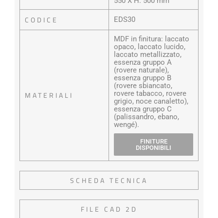
550 X H. 500 mm
CODICE
EDS30
MDF in finitura: laccato
opaco, laccato lucido,
laccato metallizzato,
essenza gruppo A
(rovere naturale),
essenza gruppo B
(rovere sbiancato,
rovere tabacco, rovere
MATERIALI
grigio, noce canaletto),
essenza gruppo C
(palissandro, ebano,
wengé).
FINITURE
DISPONIBILI
SCHEDA TECNICA
FILE CAD 2D