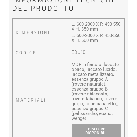
DEL PRODOTTO
L. 600-2000 X P. 450-550
X H. 350 mm
DIMENSIONI
L. 600-2000 X P. 450-550
X H. 500 mm
CODICE
EDU10
MDF in finitura: laccato
opaco, laccato lucido,
laccato metallizzato,
essenza gruppo A
(rovere naturale),
essenza gruppo B
(rovere sbiancato,
rovere tabacco, rovere
MATERIALI
grigio, noce canaletto),
essenza gruppo C
(palissandro, ebano,
wengé).
FINITURE
DISPONIBILI