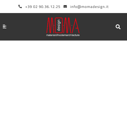
Vai
+39 02 90.36.12.25
info@momadesign.it
al
contenuto