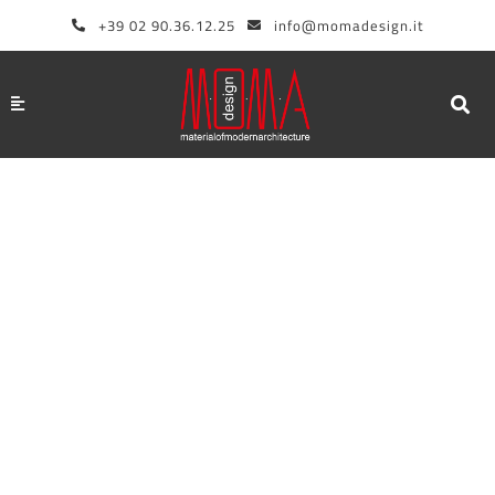
Vai
+39 02 90.36.12.25
info@momadesign.it
al
contenuto