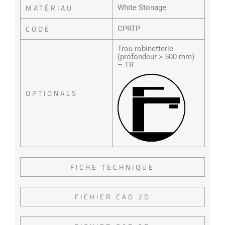
MATÉRIAU
White Stonage
CODE
CPRTP
Trou robinetterie
(profondeur > 500 mm)
– TR
OPTIONALS
FICHE TECHNIQUE
FICHIER CAD 2D