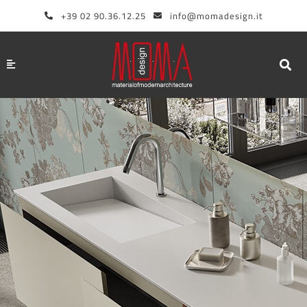
Aller
+39 02 90.36.12.25
info@momadesign.it
au
contenu