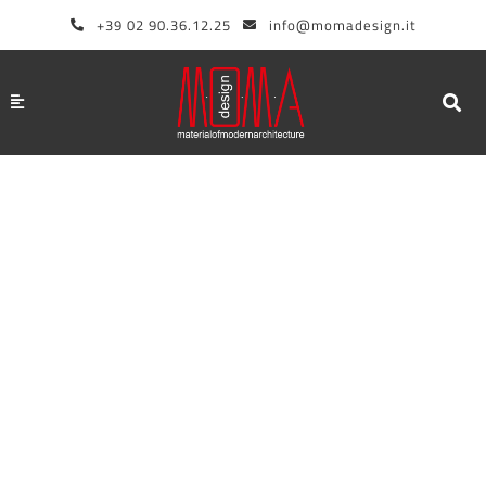
Aller
+39 02 90.36.12.25
info@momadesign.it
au
contenu