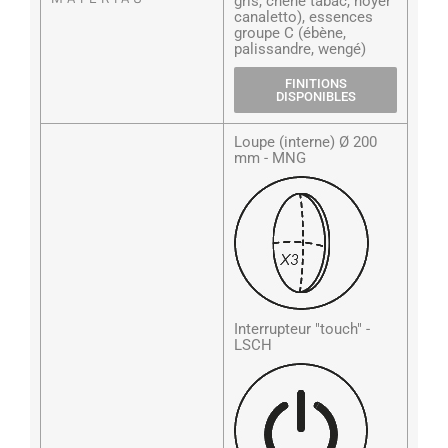
gris, chêne tabac, noyer
canaletto), essences
groupe C (ébène,
palissandre, wengé)
FINITIONS
DISPONIBLES
Loupe (interne) Ø 200
mm - MNG
Interrupteur "touch" -
LSCH