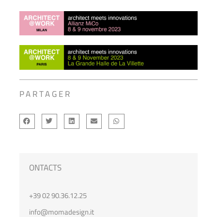
PARTAGER
ONTACTS
+39 02 90.36.12.25
info@momadesign.it