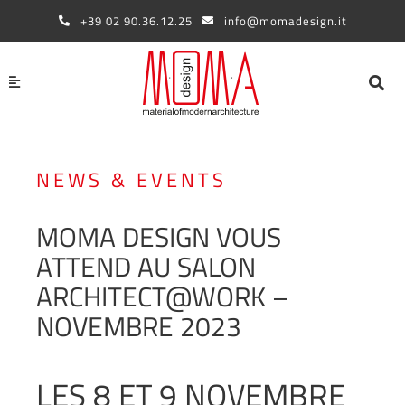
Aller
+39 02 90.36.12.25
info@momadesign.it
au
contenu
NEWS & EVENTS
MOMA DESIGN VOUS
ATTEND AU SALON
ARCHITECT@WORK –
NOVEMBRE 2023
LES 8 ET 9 NOVEMBRE