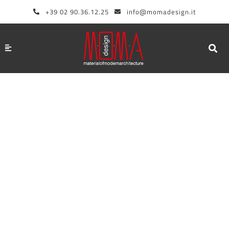
Aller
+39 02 90.36.12.25
info@momadesign.it
au
contenu