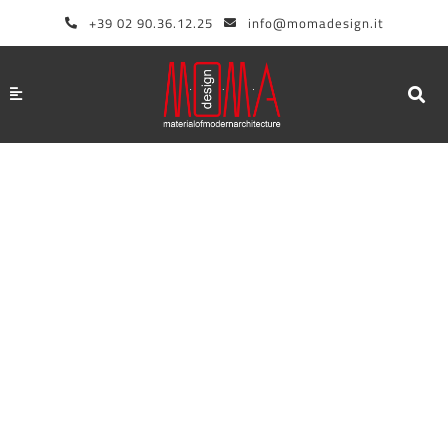
Zum
+39 02 90.36.12.25
info@momadesign.it
Inhalt
springen