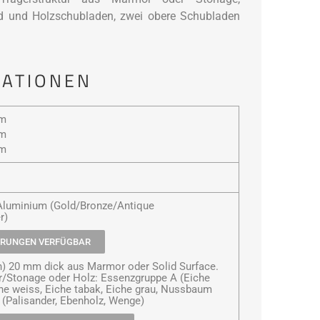
d und Holzschubladen, zwei obere Schubladen
MATIONEN
mm
mm
mm
 Aluminium (Gold/Bronze/Antique
r)
HRUNGEN VERFÜGBAR
en) 20 mm dick aus Marmor oder Solid Surface.
r/Stonage oder Holz: Essenzgruppe A (Eiche
che weiss, Eiche tabak, Eiche grau, Nussbaum
 (Palisander, Ebenholz, Wenge)