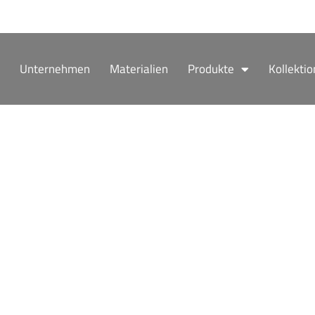
Zum
Inhalt
springen
Unternehmen
Materialien
Produkte
Kollekti