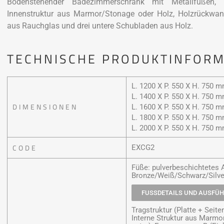
Bodenstehender Badezimmerschrank mit Metallfüßen, 
Innenstruktur aus Marmor/Stonage oder Holz, Holzrückwan
aus Rauchglas und drei untere Schubladen aus Holz.
TECHNISCHE PRODUKTINFOR
L. 1200 X P. 550 X H. 750 
L. 1400 X P. 550 X H. 750 
DIMENSIONEN
L. 1600 X P. 550 X H. 750 
L. 1800 X P. 550 X H. 750 
L. 2000 X P. 550 X H. 750 
CODE
EXCG2
Füße: pulverbeschichtetes
Bronze/Weiß/Schwarz/Silve
FUSSDETAILS UND AUSFÜ
Tragstruktur (Platte + Seit
Interne Struktur aus Marmo