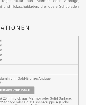
Trägerstruktur aus Marmor oder Stonage,
d und Holzschubladen, drei obere Schubladen
MATIONEN
mm
mm
mm
mm
mm
 Aluminium (Gold/Bronze/Antique
r)
HRUNGEN VERFÜGBAR
en) 20 mm dick aus Marmor oder Solid Surface.
r/Stonage oder Holz: Essenzgruppe A (Eiche