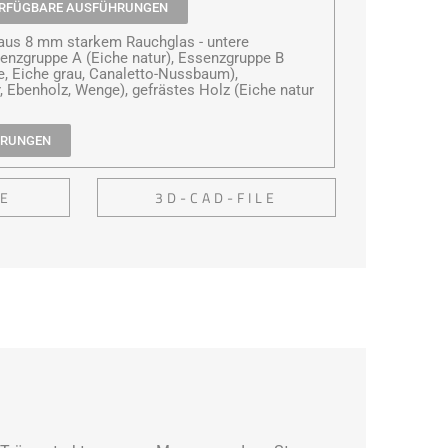
ERFÜGBARE AUSFÜHRUNGEN
aus 8 mm starkem Rauchglas - untere
nzgruppe A (Eiche natur), Essenzgruppe B
e, Eiche grau, Canaletto-Nussbaum),
 Ebenholz, Wenge), gefrästes Holz (Eiche natur
HRUNGEN
LE
3D-CAD-FILE