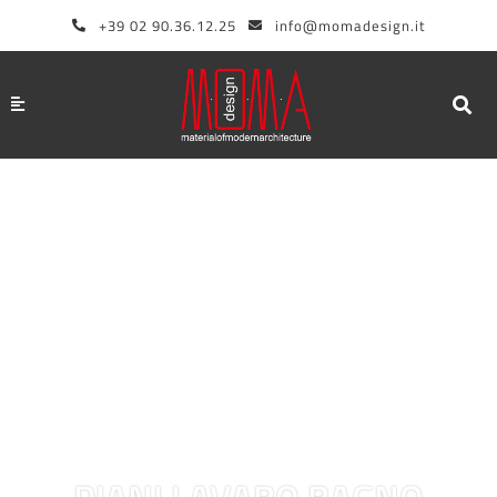
Vai
+39 02 90.36.12.25
info@momadesign.it
al
contenuto