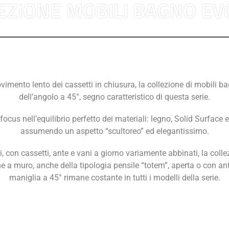
EZIONE MOBILI BAGNO EV
vimento lento dei cassetti in chiusura, la collezione di mobili 
dell’angolo a 45°, segno caratteristico di questa serie.
 focus nell’equilibrio perfetto dei materiali: legno, Solid Surface
assumendo un aspetto “scultoreo” ed elegantissimo.
, con cassetti, ante e vani a giorno variamente abbinati, la coll
ne a muro, anche della tipologia pensile “totem”, aperta o con ante
maniglia a 45° rimane costante in tutti i modelli della serie.