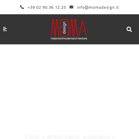
Vai
+39 02 90.36.12.25
info@momadesign.it
al
contenuto